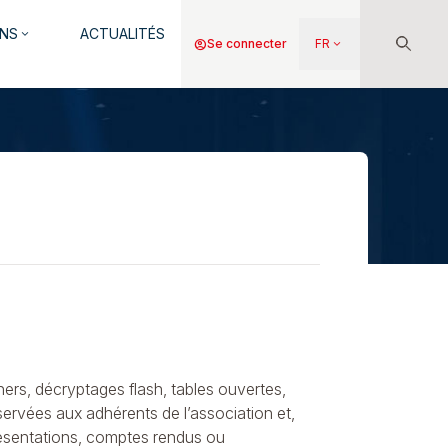
NS
ACTUALITÉS
keyboard_arrow_down
Menu
account_circle
Se connecter
FR
keyboard_arrow_down
du
compte
de
l'utilisateur
ners, décryptages flash, tables ouvertes,
éservées aux adhérents de l’association et,
présentations, comptes rendus ou