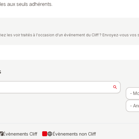
les aux seuls adhérents.
iez les voir traités à l'occasion d'un événement du Cliff ? Envoyez-vous vos 
s
language
Évènements Cliff
Évènements non Cliff