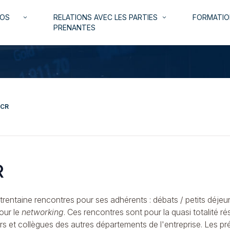
NOS
RELATIONS AVEC LES PARTIES
FORMATIO
keyboard_arrow_down
keyboard_arrow_down
PRENANTES
 CR
R
e trentaine rencontres pour ses adhérents : débats / petits déjeu
our le
networking
. Ces rencontres sont pour la quasi totalité r
urs et collègues des autres départements de l'entreprise. Les 