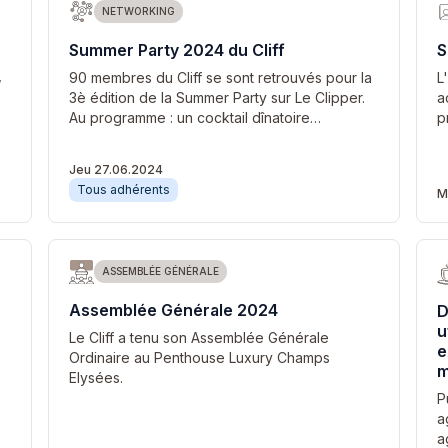
NETWORKING
Summer Party 2024 du Cliff
S
,
90 membres du Cliff se sont retrouvés pour la
L
3è édition de la Summer Party sur Le Clipper.
a
Au programme : un cocktail dînatoire…
p
Jeu 27.06.2024
Tous adhérents
M
ASSEMBLÉE GÉNÉRALE
Assemblée Générale 2024
D
u
Le Cliff a tenu son Assemblée Générale
e
Ordinaire au Penthouse Luxury Champs
m
Elysées.
P
a
a