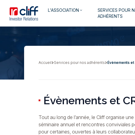
Aller
Aller directement au contenu
Navigation
L'ASSOCIATION
SERVICES POUR 
au
keyboard_arrow_down
principale
ADHÉRENTS
contenu
principal
Accueil
Services pour nos adhérents
Évènements et
Fil
d'Ariane
Évènements et C
Tout au long de l’année, le Cliff organise un
séminaire annuel et rencontres conviviales p
pour certaines, ouvertes à leurs collaborate