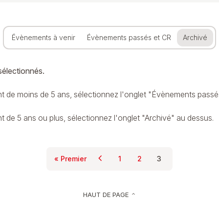
Évènements à venir
Évènements passés et CR
Archivé
sélectionnés.
 de moins de 5 ans, sélectionnez l'onglet "Évènements passé
de 5 ans ou plus, sélectionnez l'onglet "Archivé" au dessus.
Pagination
chevron_left
« Premier
1
2
3
Page précédente
Première page
Page
Page
Page courante
HAUT DE PAGE
keyboard_arrow_up