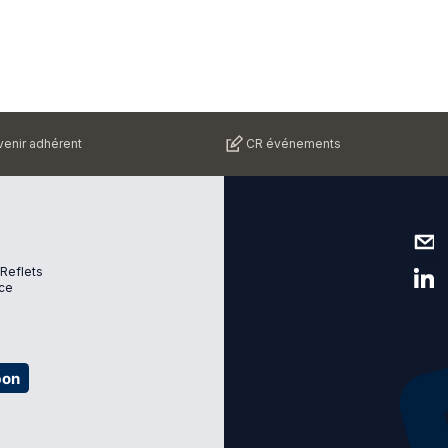
enir adhérent
CR événements
Nous 
 Reflets
ce
Suive
Plan d
Menti
bon