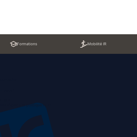
Formations
Mobilité IR
contacter
z-nous !
u site
ons légales et politique RGPD