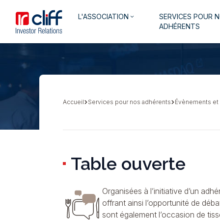
Aller
Aller directement au contenu
Navigation
L'ASSOCIATION
SERVICES POUR 
au
keyboard_arrow_down
principale
ADHÉRENTS
contenu
principal
Accueil
Services pour nos adhérents
Évènements et
Fil
d'Ariane
Table ouverte
Organisées à l’initiative d’un adh
offrant ainsi l’opportunité de déb
sont également l’occasion de tisse