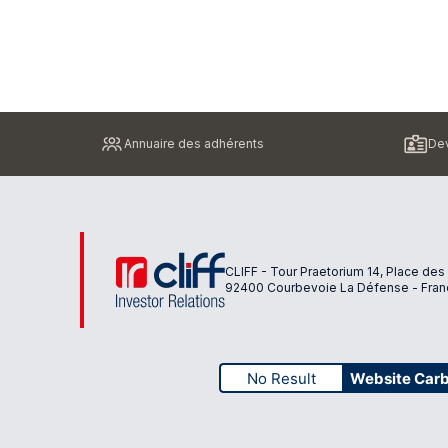
Pied
Annuaire des adhérents
Dev
de
page
CLIFF - Tour Praetorium 14, Place des
92400 Courbevoie La Défense - Fran
No Result
Website Car