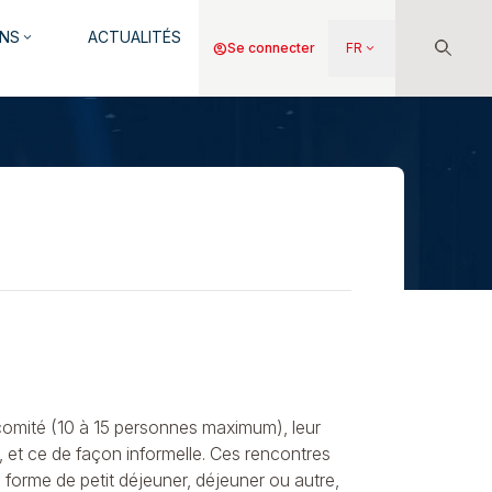
NS
ACTUALITÉS
keyboard_arrow_down
Menu
account_circle
Se connecter
FR
keyboard_arrow_down
du
compte
de
l'utilisateur
t comité (10 à 15 personnes maximum), leur
, et ce de façon informelle. Ces rencontres
s forme de petit déjeuner, déjeuner ou autre,