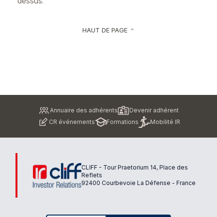
dessus.
HAUT DE PAGE
keyboard_arrow_up
Pied
Annuaire des adhérents
Devenir adhérent
de
CR événements
Formations
Mobilité IR
page
CLIFF - Tour Praetorium 14, Place des
Reflets
92400 Courbevoie La Défense - France