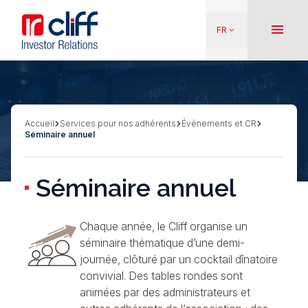
Aller
Aller directement au contenu
au
menu
FR
keyboard_arrow_down
contenu
principal
Accueil
Services pour nos adhérents
Évènements et CR
Fil
Séminaire annuel
d'Ariane
Séminaire annuel
Chaque année, le Cliff organise un
séminaire thématique d’une demi-
journée, clôturé par un cocktail dînatoire
convivial. Des tables rondes sont
animées par des administrateurs et