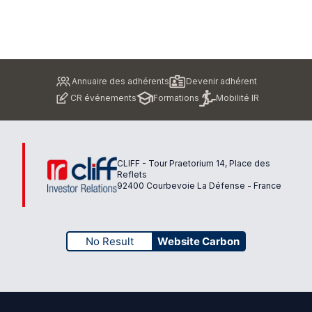
Pied
Annuaire des adhérents
Devenir adhérent
de
CR événements
Formations
Mobilité IR
page
CLIFF - Tour Praetorium 14, Place des
Reflets
92400 Courbevoie La Défense - France
No Result
Website Carbon