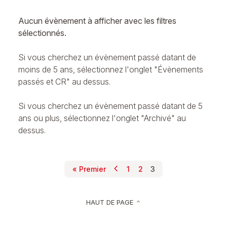
Aucun évènement à afficher avec les filtres
sélectionnés.
Si vous cherchez un évènement passé datant de
moins de 5 ans, sélectionnez l'onglet "Évènements
passés et CR" au dessus.
Si vous cherchez un évènement passé datant de 5
ans ou plus, sélectionnez l'onglet "Archivé" au
dessus.
chevron_left
Pagination
« Premier
1
2
3
Page précédente
Première page
Page
Page
Page courante
HAUT DE PAGE
keyboard_arrow_up