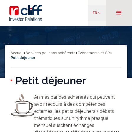
Aller
Aller directement au contenu
au
menu
FR
keyboard_arrow_down
contenu
principal
Accueil
Services pour nos adhérents
Évènements et CR
Fil
Petit déjeuner
d'Ariane
Petit déjeuner
Animés par des adhérents qui peuvent
avoir recours à des compétences
externes, les petits déjeuners / débats
thématiques sur un rythme presque
mensuel suscitent échanges