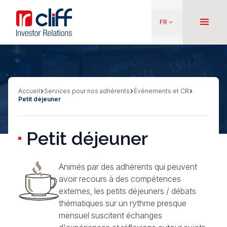
Aller
Aller directement au contenu
au
menu
FR
keyboard_arrow_down
contenu
principal
Accueil
Services pour nos adhérents
Évènements et CR
Fil
Petit déjeuner
d'Ariane
Petit déjeuner
Animés par des adhérents qui peuvent
avoir recours à des compétences
externes, les petits déjeuners / débats
thématiques sur un rythme presque
mensuel suscitent échanges