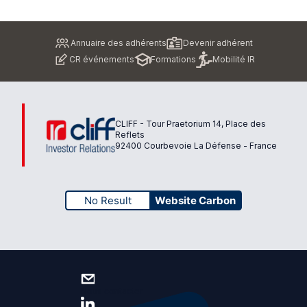
Pied
Annuaire des adhérents
Devenir adhérent
de
CR événements
Formations
Mobilité IR
page
CLIFF - Tour Praetorium 14, Place des
Reflets
92400 Courbevoie La Défense - France
No Result
Website Carbon
Nous contacter