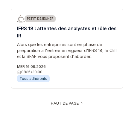
PETIT DÉJEUNER
IFRS 18 : attentes des analystes et rôle des
IR
Alors que les entreprises sont en phase de
préparation à l'entrée en vigueur d'IFRS 18, le Cliff
et la SFAF vous proposent d'aborder…
MER 16.09.2026
calendar_month
08:15
>
10:00
Tous adhérents
HAUT DE PAGE
keyboard_arrow_up