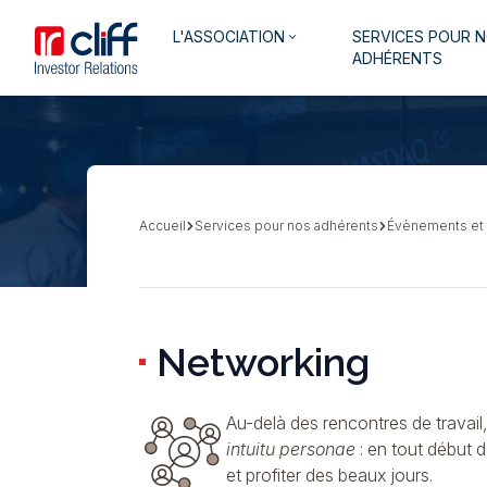
Aller
Aller directement au contenu
Navigation
L'ASSOCIATION
SERVICES POUR 
au
keyboard_arrow_down
principale
ADHÉRENTS
contenu
principal
Accueil
Services pour nos adhérents
Évènements et
Fil
d'Ariane
Networking
Au-delà des rencontres de travail
intuitu personae
: en tout début d
et profiter des beaux jours.