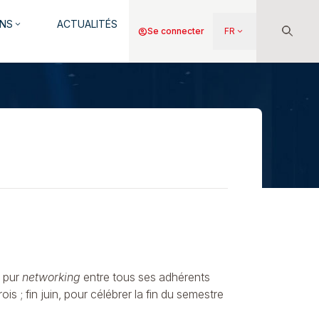
NS
ACTUALITÉS
keyboard_arrow_down
Menu
account_circle
Se connecter
FR
keyboard_arrow_down
du
compte
de
l'utilisateur
e pur
networking
entre tous ses adhérents
s ; fin juin, pour célébrer la fin du semestre