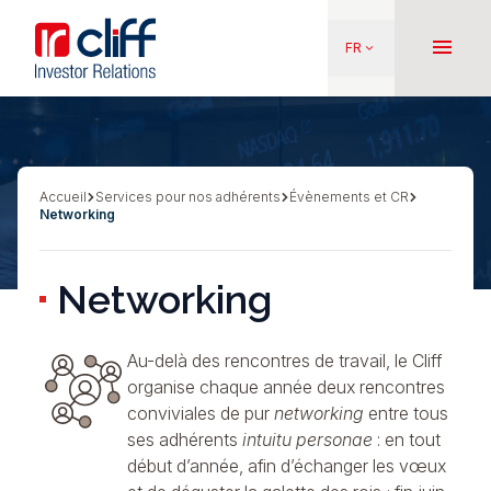
Aller
Aller directement au contenu
au
menu
FR
keyboard_arrow_down
contenu
principal
Accueil
Services pour nos adhérents
Évènements et CR
Fil
Networking
d'Ariane
Networking
Au-delà des rencontres de travail, le Cliff
organise chaque année deux rencontres
conviviales de pur
networking
entre tous
ses adhérents
intuitu personae
: en tout
début d’année, afin d’échanger les vœux