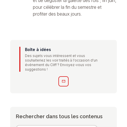
et de déguster la galette des rois ; fin juin,
pour célébrer la fin du semestre et
profiter des beaux jours.
Boîte à idées
Des sujets vous intéressent et vous
souhaiteriez les voir traités à l'occasion d'un
événement du Cliff ? Envoyez-vous vos
suggestions !
mail
Rechercher dans tous les contenus