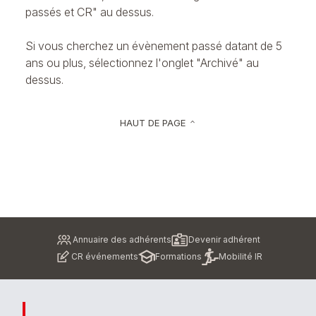
passés et CR" au dessus.
Si vous cherchez un évènement passé datant de 5
ans ou plus, sélectionnez l'onglet "Archivé" au
dessus.
HAUT DE PAGE
keyboard_arrow_up
Pied
Annuaire des adhérents
Devenir adhérent
de
CR événements
Formations
Mobilité IR
page