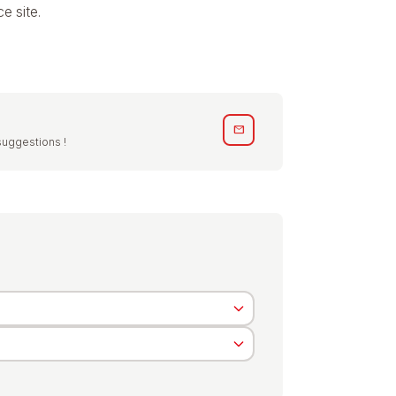
e site.
mail
suggestions !