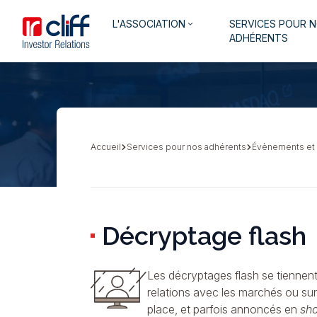
Aller
Aller directement au contenu
Navigation
L'ASSOCIATION
SERVICES POUR 
au
keyboard_arrow_down
principale
ADHÉRENTS
contenu
principal
Accueil
Services pour nos adhérents
Évènements et
Fil
d'Ariane
Décryptage flash
Les décryptages flash se tiennent
relations avec les marchés ou sur
place, et parfois annoncés en
sho