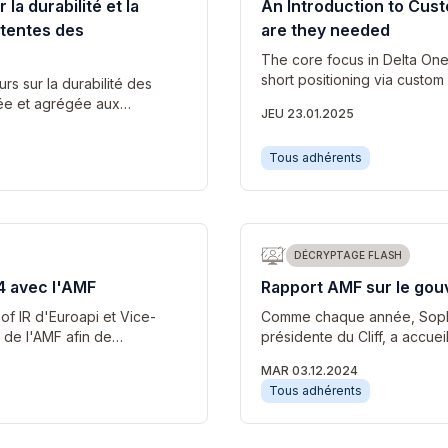
 la durabilité et la
An Introduction to Cus
ttentes des
are they needed
The core focus in Delta One S
short positioning via custom
rs sur la durabilité des
sée et agrégée aux…
JEU 23.01.2025
Tous adhérents
DÉCRYPTAGE FLASH
4 avec l'AMF
Rapport AMF sur le gou
f IR d'Euroapi et Vice-
Comme chaque année, Sophie
s de l'AMF afin de…
présidente du Cliff, a accuei
MAR 03.12.2024
Tous adhérents