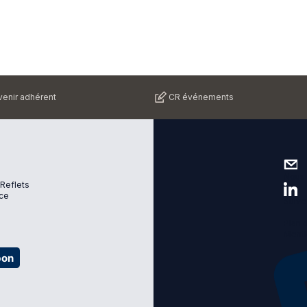
enir adhérent
CR événements
Nous 
 Reflets
ce
Suive
Plan d
Menti
bon