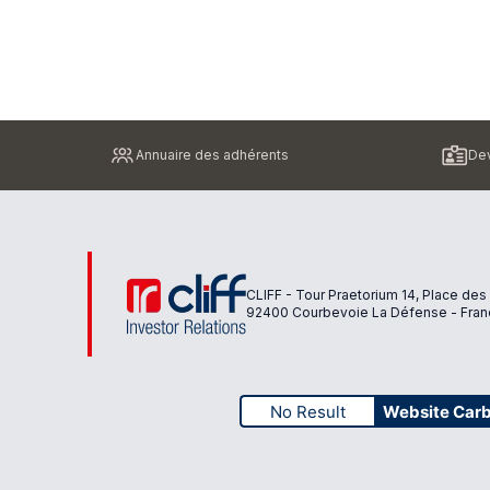
Pied
Annuaire des adhérents
Dev
de
page
CLIFF - Tour Praetorium 14, Place des
92400 Courbevoie La Défense - Fran
No Result
Website Car