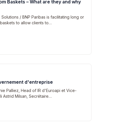
tom Baskets – What are they and why
olutions / BNP Paribas is facilitating long or
 baskets to allow clients to…
vernement d'entreprise
 Palliez, Head of IR d'Euroapi et Vice-
lli Astrid Milsan, Secrétaire…