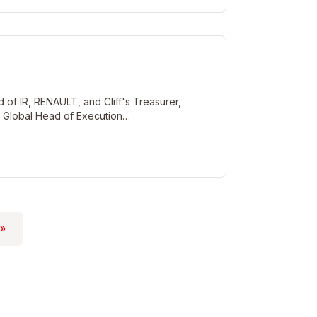
 of IR, RENAULT, and Cliff's Treasurer,
 Global Head of Execution…
 »
te
nière page