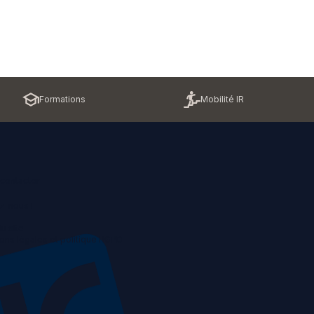
Formations
Mobilité IR
contacter
z-nous !
u site
ons légales et politique RGPD