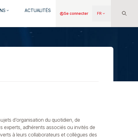
NS
ACTUALITÉS
keyboard_arrow_down
Menu
account_circle
Se connecter
FR
keyboard_arrow_down
du
compte
de
l'utilisateur
ujets d’organisation du quotidien, de
es experts, adhérents associés ou invités de
uverts à leurs collaborateurs et collègues des