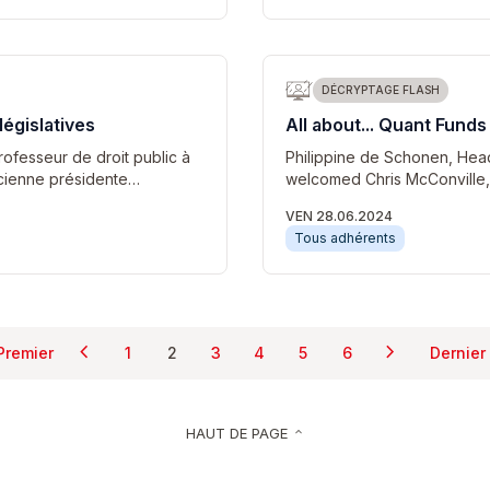
DÉCRYPTAGE FLASH
législatives
All about... Quant Funds
rofesseur de droit public à
Philippine de Schonen, Head
ncienne présidente…
welcomed Chris McConville,
VEN 28.06.2024
Tous adhérents
Pagination
chevron_left
chevron_right
Premier
1
2
3
4
5
6
Dernier
Page précédente
Page suivan
Première page
Page
Page courante
Page
Page
Page
Page
Der
HAUT DE PAGE
keyboard_arrow_up