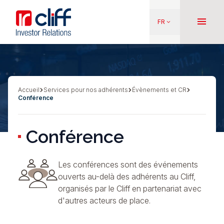
Aller
Aller directement au contenu
au
menu
FR
keyboard_arrow_down
contenu
principal
Accueil
Services pour nos adhérents
Évènements et CR
Fil
Conférence
d'Ariane
Conférence
Les conférences sont des événements
ouverts au-delà des adhérents au Cliff,
organisés par le Cliff en partenariat avec
d'autres acteurs de place.