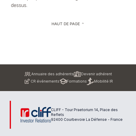
dessus.
HAUT DE PAGE
keyboard_arrow_up
Pied
Annuaire des adhérents
Devenir adhérent
de
CR événements
Formations
Mobilité IR
page
CLIFF - Tour Praetorium 14, Place des
Reflets
92400 Courbevoie La Défense - France