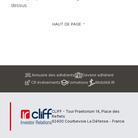
dessus.
HAUT DE PAGE
keyboard_arrow_up
Pied
Annuaire des adhérents
Devenir adhérent
de
CR événements
Formations
Mobilité IR
page
CLIFF - Tour Praetorium 14, Place des
Reflets
92400 Courbevoie La Défense - France