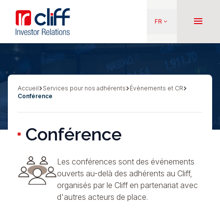
Aller
Aller directement au contenu
au
menu
FR
keyboard_arrow_down
contenu
principal
Accueil
Services pour nos adhérents
Évènements et CR
Fil
Conférence
d'Ariane
Conférence
Les conférences sont des événements
ouverts au-delà des adhérents au Cliff,
organisés par le Cliff en partenariat avec
d'autres acteurs de place.