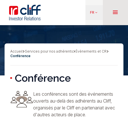
Aller
Aller directement au contenu
au
menu
FR
keyboard_arrow_down
contenu
principal
Accueil
Services pour nos adhérents
Évènements et CR
Fil
Conférence
d'Ariane
Conférence
Les conférences sont des événements
ouverts au-delà des adhérents au Cliff,
organisés par le Cliff en partenariat avec
d'autres acteurs de place.