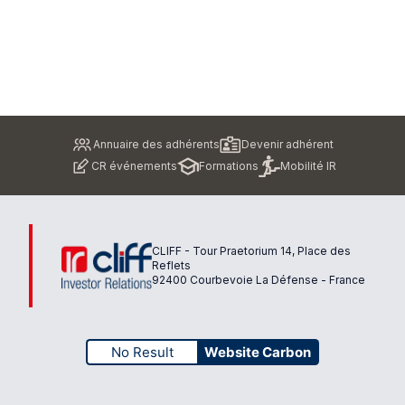
Pied
Annuaire des adhérents
Devenir adhérent
de
CR événements
Formations
Mobilité IR
page
CLIFF - Tour Praetorium 14, Place des
Reflets
92400 Courbevoie La Défense - France
No Result
Website Carbon