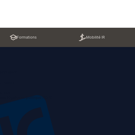
Formations
Mobilité IR
contacter
z-nous !
u site
ons légales et politique RGPD