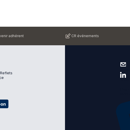
enir adhérent
CR événements
Nous 
 Reflets
ce
Suive
Plan d
Menti
bon