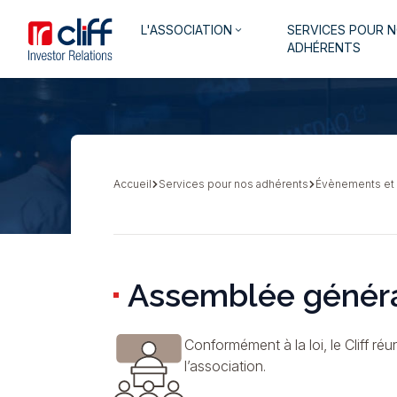
Aller
Aller directement au contenu
Navigation
L'ASSOCIATION
SERVICES POUR 
au
keyboard_arrow_down
principale
ADHÉRENTS
contenu
principal
Accueil
Services pour nos adhérents
Évènements et
Fil
d'Ariane
Assemblée génér
Conformément à la loi, le Cliff r
l’association.