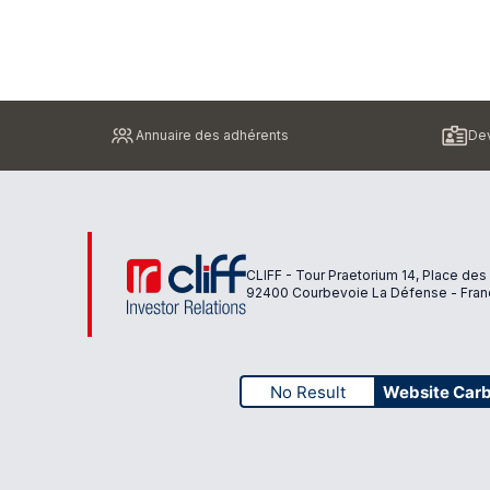
Pied
Annuaire des adhérents
Dev
de
page
CLIFF - Tour Praetorium 14, Place des
92400 Courbevoie La Défense - Fran
No Result
Website Car