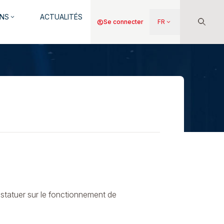
NS
ACTUALITÉS
keyboard_arrow_down
Menu
account_circle
Se connecter
FR
keyboard_arrow_down
du
compte
de
l'utilisateur
 statuer sur le fonctionnement de