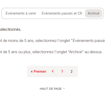
Évènements à venir
Évènements passés et CR
Archivé
sélectionnés.
 de moins de 5 ans, sélectionnez l'onglet "Évènements passé
de 5 ans ou plus, sélectionnez l'onglet "Archivé" au dessus.
Pagination
chevron_left
« Premier
1
2
Page précédente
Première page
Page
Page courante
HAUT DE PAGE
keyboard_arrow_up