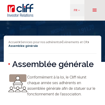
Aller
Aller directement au contenu
au
menu
FR
keyboard_arrow_down
contenu
principal
Accueil
Services pour nos adhérents
Évènements et CR
Fil
Assemblée générale
d'Ariane
Assemblée générale
Conformément à la loi, le Cliff réunit
chaque année ses adhérents en
assemblée générale afin de statuer sur le
fonctionnement de l’association.