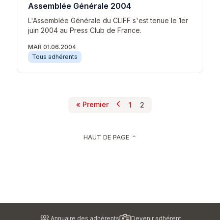
Assemblée Générale 2004
L'Assemblée Générale du CLIFF s'est tenue le 1er
juin 2004 au Press Club de France.
MAR 01.06.2004
Tous adhérents
chevron_left
Pagination
« Premier
1
2
Page précédente
Première page
Page
Page courante
HAUT DE PAGE
keyboard_arrow_up
Pied
Annuaire des adhérents
Devenir adhérent