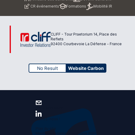
de
CR événements
Formations
Mobilité IR
page
CLIFF - Tour Praetorium 14, Place des
Reflets
92400 Courbevoie La Défense - France
No Result
Website Carbon
Nous contacter
Suivez-nous !
Plan du site
Mentions légales et politique RGPD