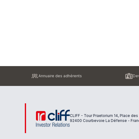
Pied
Annuaire des adhérents
Dev
de
page
CLIFF - Tour Praetorium 14, Place des
92400 Courbevoie La Défense - Fran