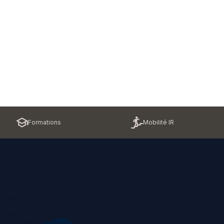
Formations
Mobilité IR
contacter
z-nous !
u site
ons légales et politique RGPD