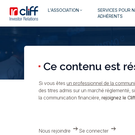
Aller
Aller directement au contenu
Navigation
L'ASSOCIATION
SERVICES POUR 
au
keyboard_arrow_down
principale
ADHÉRENTS
contenu
principal
Ce contenu est ré
Si vous êtes
un professionnel de la communic
des titres admis sur un marché réglementé, s
la communication financière,
rejoignez le Cliff
arrow_right_alt
arrow_right_alt
Nous rejoindre
Se connecter