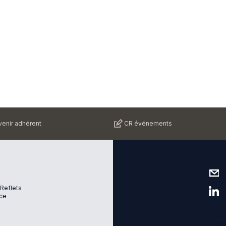
enir adhérent
CR événements
Nous 
 Reflets
ce
Suive
Plan d
Menti