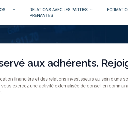
NOS
RELATIONS AVEC LES PARTIES
FORMATIO
keyboard_arrow_down
keyboard_arrow_down
PRENANTES
servé aux adhérents. Rejoi
ation financière et des relations investisseurs
au sein d’une so
i vous exercez une activité externalisée de conseil en commun
.