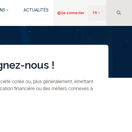
NS
ACTUALITÉS
keyboard_arrow_down
Menu
account_circle
Se connecter
FR
keyboard_arrow_down
du
compte
de
l'utilisateur
gnez-nous !
ciété cotée ou, plus généralement, émettant
ication financière ou des métiers connexes à