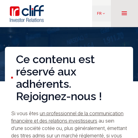
Aller
Aller directement au contenu
au
menu
FR
keyboard_arrow_down
contenu
principal
Ce contenu est
réservé aux
adhérents.
Rejoignez-nous !
Si vous êtes
un professionnel de la communication
financière et des relations investisseurs
au sein
d’une société cotée ou, plus généralement, émettant
des titres admis sur un marché réglementé, si vous