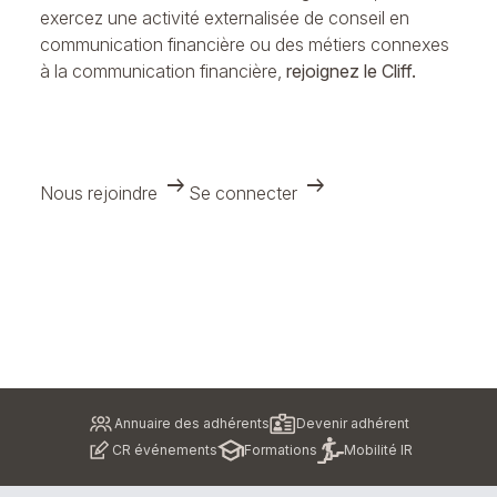
exercez une activité externalisée de conseil en
communication financière ou des métiers connexes
à la communication financière,
rejoignez le Cliff.
arrow_right_alt
arrow_right_alt
Nous rejoindre
Se connecter
Pied
Annuaire des adhérents
Devenir adhérent
de
CR événements
Formations
Mobilité IR
page