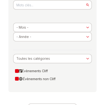
Toutes les catégories
Évènements Cliff
language
Évènements non Cliff