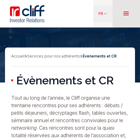
Aller
Aller directement au contenu
au
menu
FR
keyboard_arrow_down
contenu
principal
Accueil
Services pour nos adhérents
Évènements et CR
Fil
d'Ariane
Évènements et CR
Tout au long de l’année, le Cliff organise une
trentaine rencontres pour ses adhérents : débats /
petits déjeuners, décryptages flash, tables ouvertes,
séminaire annuel et rencontres conviviales pour le
networking
. Ces rencontres sont pour la quasi
totalité réservées aux adhérents de l’association et,