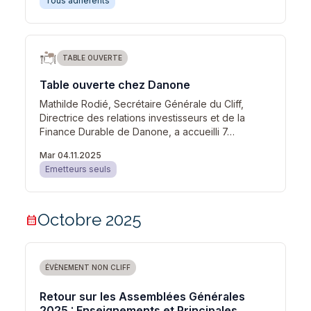
Tous adhérents
TABLE OUVERTE
Table ouverte chez Danone
Mathilde Rodié, Secrétaire Générale du Cliff,
Directrice des relations investisseurs et de la
Finance Durable de Danone, a accueilli 7…
Mar 04.11.2025
Emetteurs seuls
Octobre 2025
calendar_month
ÉVÈNEMENT NON CLIFF
Retour sur les Assemblées Générales
2025 : Enseignements et Principales