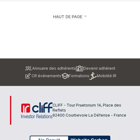
HAUT DE PAGE
keyboard_arrow_up
Pied
Annuaire des adhérents
Devenir adhérent
de
CR événements
Formations
Mobilité IR
page
CLIFF - Tour Praetorium 14, Place des
Reflets
92400 Courbevoie La Défense - France