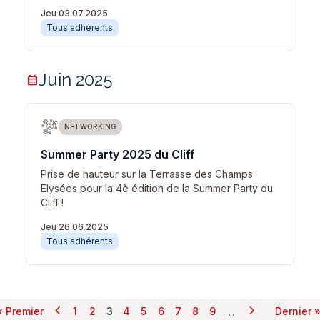
Jeu 03.07.2025
Tous adhérents
Juin 2025
calendar_month
NETWORKING
Summer Party 2025 du Cliff
Prise de hauteur sur la Terrasse des Champs
Elysées pour la 4è édition de la Summer Party du
Cliff !
Jeu 26.06.2025
Tous adhérents
chevron_left
chevron_right
Pagination
…
« Premier
1
2
3
4
5
6
7
8
9
Dernier 
Page précédente
Page suivant
Première page
Page
Page
Page courante
Page
Page
Page
Page
Page
Page
Dern