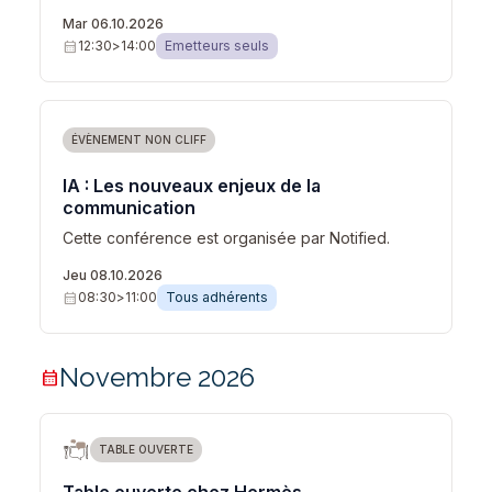
Mar 06.10.2026
calendar_month
12:30
>
14:00
Emetteurs seuls
ÉVÈNEMENT NON CLIFF
IA : Les nouveaux enjeux de la
communication
Cette conférence est organisée par Notified.
Jeu 08.10.2026
calendar_month
08:30
>
11:00
Tous adhérents
Novembre 2026
calendar_month
TABLE OUVERTE