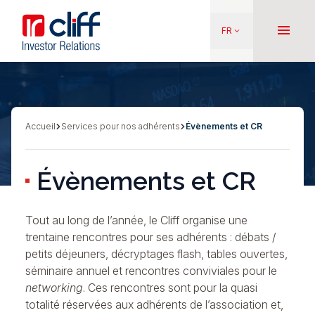
Aller
Aller directement au contenu
au
menu
FR
keyboard_arrow_down
contenu
principal
Accueil
Services pour nos adhérents
Évènements et CR
Fil
d'Ariane
Évènements et CR
Tout au long de l’année, le Cliff organise une
trentaine rencontres pour ses adhérents : débats /
petits déjeuners, décryptages flash, tables ouvertes,
séminaire annuel et rencontres conviviales pour le
networking
. Ces rencontres sont pour la quasi
totalité réservées aux adhérents de l’association et,