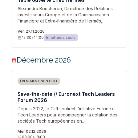
Table ouverte chez Hermès
Alexandra Boucheron, Directrice des Relations
Investisseurs Groupe et de la Communication
Financière et Extra‑financière de Hermès,…
Ven 27.11.2026
calendar_month
12:30
>
14:00
Emetteurs seuls
Décembre 2026
calendar_month
ÉVÈNEMENT NON CLIFF
Save-the-date // Euronext Tech Leaders
Forum 2026
Depuis 2022, le Cliff soutient l'initiative Euronext
Tech Leaders pour accompagner la cotation des
sociétés Tech européennes en…
Mer 02.12.2026
calendar_month
09:00
>
18:00