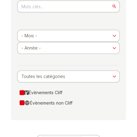
Toutes les catégories
Évènements Cliff
language
Évènements non Cliff