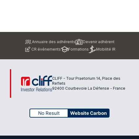
Pied
Annuaire des adhérents
Devenir adhérent
de
CR événements
Formations
Mobilité IR
page
CLIFF - Tour Praetorium 14, Place des
Reflets
92400 Courbevoie La Défense - France
No Result
Website Carbon