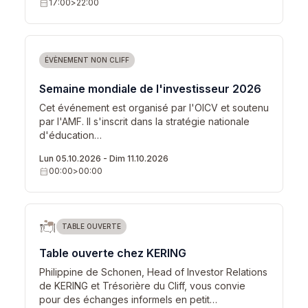
calendar_month
17:00
>
22:00
ÉVÈNEMENT NON CLIFF
Semaine mondiale de l'investisseur 2026
Cet événement est organisé par l'OICV et soutenu
par l'AMF. Il s'inscrit dans la stratégie nationale
d'éducation…
Lun 05.10.2026
-
Dim 11.10.2026
calendar_month
00:00
>
00:00
TABLE OUVERTE
Table ouverte chez KERING
Philippine de Schonen, Head of Investor Relations
de KERING et Trésorière du Cliff, vous convie
pour des échanges informels en petit…