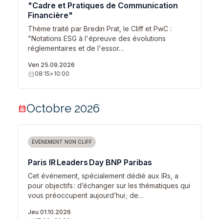
"Cadre et Pratiques de Communication
Financière"
Thème traité par Bredin Prat, le Cliff et PwC :
"Notations ESG à l'épreuve des évolutions
réglementaires et de l'essor…
Ven 25.09.2026
calendar_month
08:15
>
10:00
Octobre 2026
calendar_month
ÉVÈNEMENT NON CLIFF
Paris IR Leaders Day BNP Paribas
Cet événement, spécialement dédié aux IRs, a
pour objectifs : d’échanger sur les thématiques qui
vous préoccupent aujourd’hui ; de…
Jeu 01.10.2026