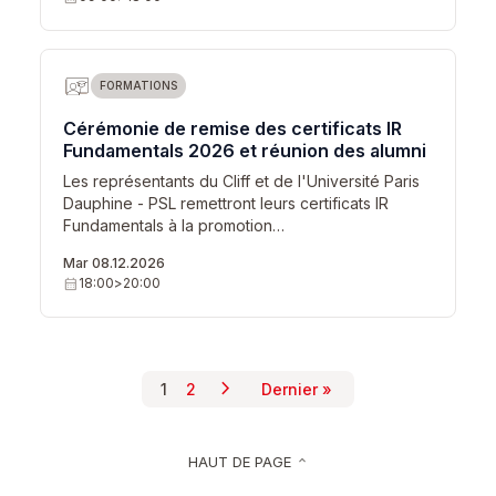
FORMATIONS
Cérémonie de remise des certificats IR
Fundamentals 2026 et réunion des alumni
Les représentants du Cliff et de l'Université Paris
Dauphine - PSL remettront leurs certificats IR
Fundamentals à la promotion…
Mar 08.12.2026
calendar_month
18:00
>
20:00
chevron_right
Pagination
1
2
Dernier »
Page suivante
Page courante
Page
Dernière page
HAUT DE PAGE
keyboard_arrow_up