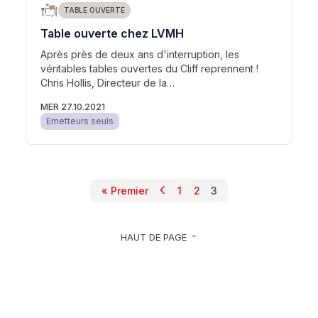
TABLE OUVERTE
Table ouverte chez LVMH
Après près de deux ans d'interruption, les
véritables tables ouvertes du Cliff reprennent !
Chris Hollis, Directeur de la…
MER 27.10.2021
Emetteurs seuls
chevron_left
Pagination
« Premier
1
2
3
Page précédente
Première page
Page
Page
Page courante
HAUT DE PAGE
keyboard_arrow_up