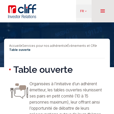
Aller
Aller directement au contenu
au
menu
FR
keyboard_arrow_down
contenu
principal
Accueil
Services pour nos adhérents
Évènements et CR
Fil
Table ouverte
d'Ariane
Table ouverte
Organisées à l’initiative d’un adhérent
émetteur, les tables ouvertes réunissent
ses pairs en petit comité (10 à 15
personnes maximum), leur offrant ainsi
l’opportunité de débattre de leurs