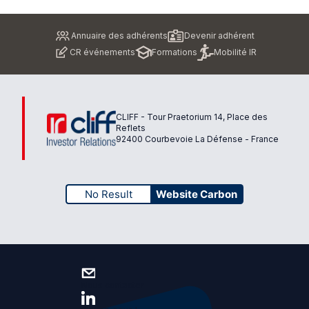
Pied
Annuaire des adhérents
Devenir adhérent
de
CR événements
Formations
Mobilité IR
page
CLIFF - Tour Praetorium 14, Place des
Reflets
92400 Courbevoie La Défense - France
No Result
Website Carbon
Nous contacter