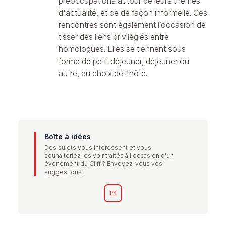
préoccupations autour de leurs thèmes
d'actualité, et ce de façon informelle. Ces
rencontres sont également l’occasion de
tisser des liens privilégiés entre
homologues. Elles se tiennent sous
forme de petit déjeuner, déjeuner ou
autre, au choix de l'hôte.
Boîte à idées
Des sujets vous intéressent et vous
souhaiteriez les voir traités à l'occasion d'un
événement du Cliff ? Envoyez-vous vos
suggestions !
mail