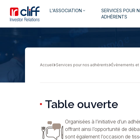
Aller
Aller directement au contenu
Navigation
L'ASSOCIATION
SERVICES POUR 
au
keyboard_arrow_down
principale
ADHÉRENTS
contenu
principal
Accueil
Services pour nos adhérents
Évènements et
Fil
d'Ariane
Table ouverte
Organisées à l’initiative d’un adh
offrant ainsi l’opportunité de déb
sont également l’occasion de tisse