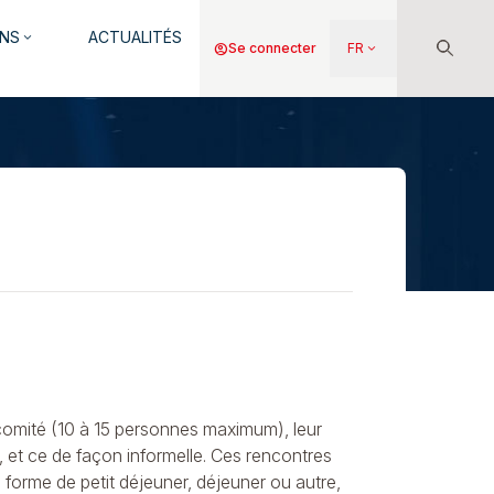
NS
ACTUALITÉS
keyboard_arrow_down
Menu
account_circle
Se connecter
FR
keyboard_arrow_down
du
compte
de
l'utilisateur
t comité (10 à 15 personnes maximum), leur
, et ce de façon informelle. Ces rencontres
s forme de petit déjeuner, déjeuner ou autre,