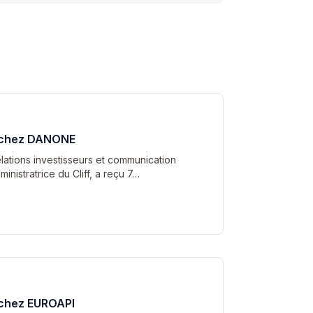
e chez DANONE
elations investisseurs et communication
nistratrice du Cliff, a reçu 7…
 chez EUROAPI