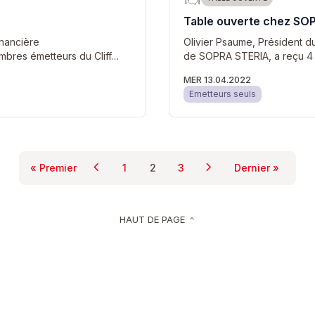
Table ouverte chez SO
inancière
Olivier Psaume, Président du 
embres émetteurs du Cliff…
de SOPRA STERIA, a reçu 4 
MER 13.04.2022
Emetteurs seuls
Pagination
chevron_left
chevron_right
« Premier
1
2
3
Dernier »
Page précédente
Page suivante
Première page
Page
Page courante
Page
Dernière p
HAUT DE PAGE
keyboard_arrow_up