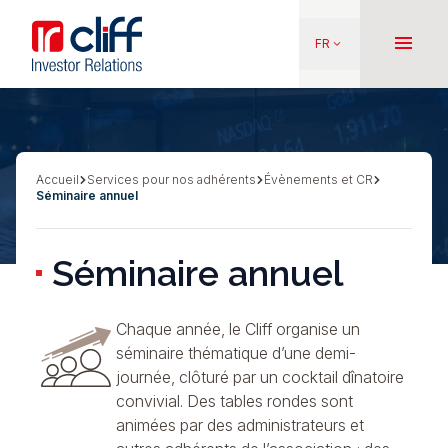
Aller
Aller directement au contenu
au
menu
FR
keyboard_arrow_down
contenu
principal
Accueil
Services pour nos adhérents
Évènements et CR
Fil
Séminaire annuel
d'Ariane
Séminaire annuel
Chaque année, le Cliff organise un
séminaire thématique d’une demi-
journée, clôturé par un cocktail dînatoire
convivial. Des tables rondes sont
animées par des administrateurs et