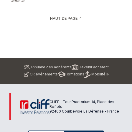
dessus.
HAUT DE PAGE
keyboard_arrow_up
Pied
Annuaire des adhérents
Devenir adhérent
de
CR événements
Formations
Mobilité IR
page
CLIFF - Tour Praetorium 14, Place des
Reflets
92400 Courbevoie La Défense - France