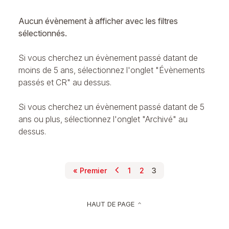
Aucun évènement à afficher avec les filtres
sélectionnés.
Si vous cherchez un évènement passé datant de
moins de 5 ans, sélectionnez l'onglet "Évènements
passés et CR" au dessus.
Si vous cherchez un évènement passé datant de 5
ans ou plus, sélectionnez l'onglet "Archivé" au
dessus.
chevron_left
Pagination
« Premier
1
2
3
Page précédente
Première page
Page
Page
Page courante
HAUT DE PAGE
keyboard_arrow_up