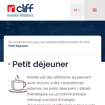
Aller
Aller directement au contenu
au
menu
FR
keyboard_arrow_down
contenu
principal
Accueil
Services pour nos adhérents
Évènements et CR
Fil
Petit déjeuner
d'Ariane
Petit déjeuner
Animés par des adhérents qui peuvent
avoir recours à des compétences
externes, les petits déjeuners / débats
thématiques sur un rythme presque
mensuel suscitent échanges