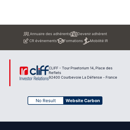
Pied
Annuaire des adhérents
Devenir adhérent
de
CR événements
Formations
Mobilité IR
page
CLIFF - Tour Praetorium 14, Place des
Reflets
92400 Courbevoie La Défense - France
No Result
Website Carbon