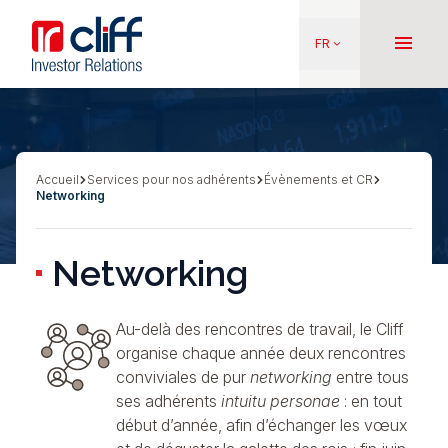
Aller
Aller directement au contenu
au
menu
FR
keyboard_arrow_down
contenu
principal
Accueil
Services pour nos adhérents
Évènements et CR
Fil
Networking
d'Ariane
Networking
Au-delà des rencontres de travail, le Cliff
organise chaque année deux rencontres
conviviales de pur
networking
entre tous
ses adhérents
intuitu personae
: en tout
début d’année, afin d’échanger les vœux