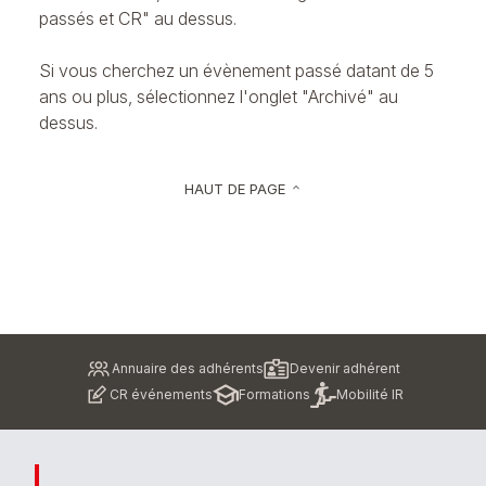
passés et CR" au dessus.
Si vous cherchez un évènement passé datant de 5
ans ou plus, sélectionnez l'onglet "Archivé" au
dessus.
HAUT DE PAGE
keyboard_arrow_up
Pied
Annuaire des adhérents
Devenir adhérent
de
CR événements
Formations
Mobilité IR
page