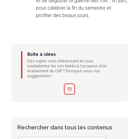
et de déguster la galette des rois ; fin juin,
pour célébrer la fin du semestre et
profiter des beaux jours.
Boîte à idées
Des sujets vous intéressent et vous
souhaiteriez les voir traités à l'occasion d'un
événement du Cliff ? Envoyez-vous vos
suggestions !
mail
Rechercher dans tous les contenus