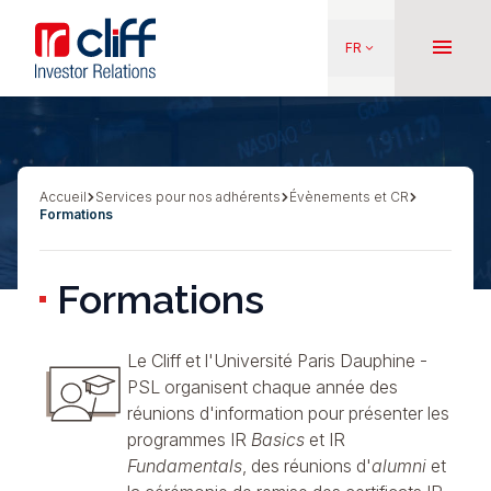
Aller
Aller directement au contenu
au
menu
FR
keyboard_arrow_down
contenu
principal
Accueil
Services pour nos adhérents
Évènements et CR
Fil
Formations
d'Ariane
Formations
Le Cliff et l'Université Paris Dauphine -
PSL
organisent chaque année des
réunions d'information pour présenter les
programmes
IR
Basics
et
IR
Fundamentals
, des réunions d'
alumni
et