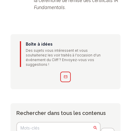
la cérémonie de remise des certificats IR
Fundamentals
.
Boîte à idées
Des sujets vous intéressent et vous
souhaiteriez les voir traités à l'occasion d'un
événement du Cliff ? Envoyez-vous vos
suggestions !
mail
Rechercher dans tous les contenus