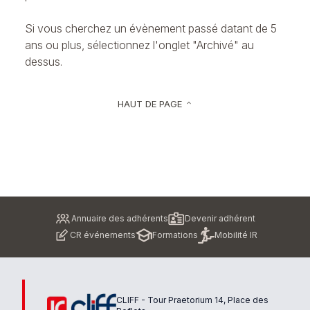
Si vous cherchez un évènement passé datant de 5
ans ou plus, sélectionnez l'onglet "Archivé" au
dessus.
HAUT DE PAGE
keyboard_arrow_up
Pied
Annuaire des adhérents
Devenir adhérent
de
CR événements
Formations
Mobilité IR
page
CLIFF - Tour Praetorium 14, Place des