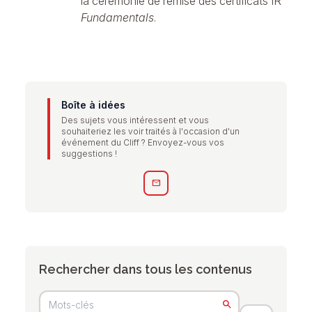
la cérémonie de remise des certificats IR
Fundamentals
.
Boîte à idées
Des sujets vous intéressent et vous
souhaiteriez les voir traités à l'occasion d'un
événement du Cliff ? Envoyez-vous vos
suggestions !
mail
Rechercher dans tous les contenus