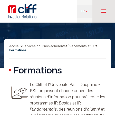
Aller
Aller directement au contenu
au
menu
FR
keyboard_arrow_down
contenu
principal
Accueil
Services pour nos adhérents
Évènements et CR
Fil
Formations
d'Ariane
Formations
Le Cliff et l'Université Paris Dauphine -
PSL
organisent chaque année des
réunions d'information pour présenter les
programmes
IR
Basics
et
IR
Fundamentals
, des réunions d'
alumni
et