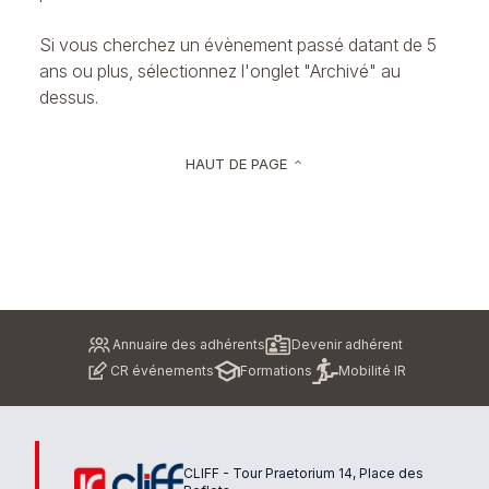
Si vous cherchez un évènement passé datant de 5
ans ou plus, sélectionnez l'onglet "Archivé" au
dessus.
HAUT DE PAGE
keyboard_arrow_up
Pied
Annuaire des adhérents
Devenir adhérent
de
CR événements
Formations
Mobilité IR
page
CLIFF - Tour Praetorium 14, Place des