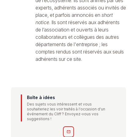
de l’écosystème. Ils sont animés par des
experts, adhérents associés ou invités de
place, et parfois annoncés en
short
notice
. Ils sont réservés aux adhérents
de l’association et ouverts à leurs
collaborateurs et collègues des autres
départements de l'entreprise ; les
comptes rendus sont réservés aux seuls
adhérents sur ce site.
Boîte à idées
Des sujets vous intéressent et vous
souhaiteriez les voir traités à l'occasion d'un
événement du Cliff ? Envoyez-vous vos
suggestions !
mail