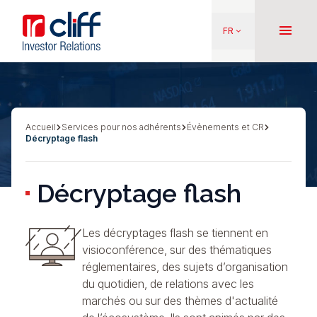
Aller
Aller directement au contenu
au
menu
FR
keyboard_arrow_down
contenu
principal
Accueil
Services pour nos adhérents
Évènements et CR
Fil
Décryptage flash
d'Ariane
Décryptage flash
Les décryptages flash se tiennent en
visioconférence, sur des thématiques
réglementaires, des sujets d’organisation
du quotidien, de relations avec les
marchés ou sur des thèmes d'actualité