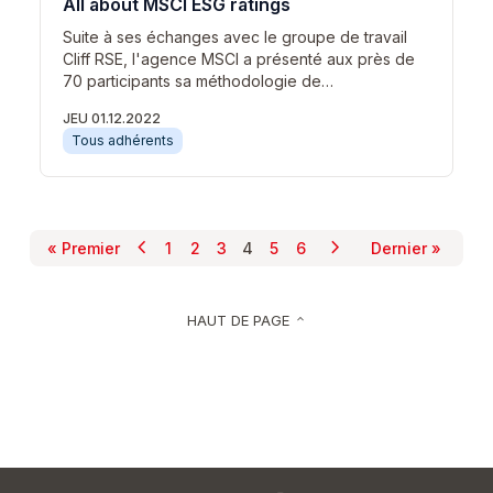
All about MSCI ESG ratings
Suite à ses échanges avec le groupe de travail
Cliff RSE, l'agence MSCI a présenté aux près de
70 participants sa méthodologie de…
JEU 01.12.2022
Tous adhérents
chevron_left
chevron_right
Pagination
« Premier
1
2
3
4
5
6
Dernier »
Page précédente
Page suivante
Première page
Page
Page
Page
Page courante
Page
Page
Dernière p
HAUT DE PAGE
keyboard_arrow_up
Pied