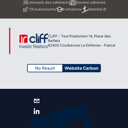
Annuaire des adhérents
Devenir adhérent
de
CR événements
Formations
Mobilité IR
page
CLIFF - Tour Praetorium 14, Place des
Reflets
92400 Courbevoie La Défense - France
No Result
Website Carbon
Nous contacter
Suivez-nous !
Plan du site