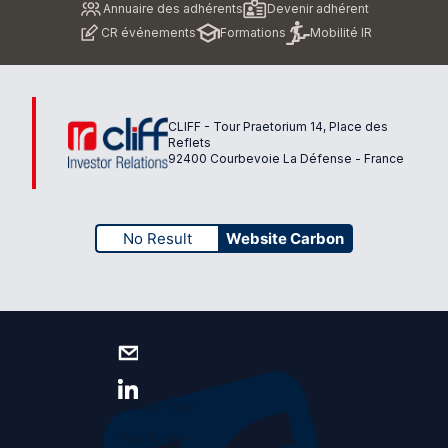
Annuaire des adhérents
Devenir adhérent
de
CR événements
Formations
Mobilité IR
page
CLIFF - Tour Praetorium 14, Place des
Reflets
92400 Courbevoie La Défense - France
No Result
Website Carbon
Nous contacter
Suivez-nous !
Plan du site