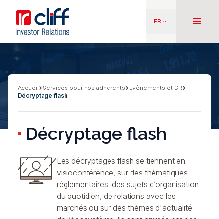
Aller
Aller directement au contenu
au
menu
FR
keyboard_arrow_down
contenu
principal
Accueil
Services pour nos adhérents
Évènements et CR
Fil
Décryptage flash
d'Ariane
Décryptage flash
Les décryptages flash se tiennent en
visioconférence, sur des thématiques
réglementaires, des sujets d’organisation
du quotidien, de relations avec les
marchés ou sur des thèmes d'actualité