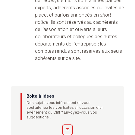
de l’écosystème. Ils sont animés par des
experts, adhérents associés ou invités de
place, et parfois annoncés en
short
notice
. Ils sont réservés aux adhérents
de l’association et ouverts à leurs
collaborateurs et collègues des autres
départements de l'entreprise ; les
comptes rendus sont réservés aux seuls
adhérents sur ce site.
Boîte à idées
Des sujets vous intéressent et vous
souhaiteriez les voir traités à l'occasion d'un
événement du Cliff ? Envoyez-vous vos
suggestions !
mail