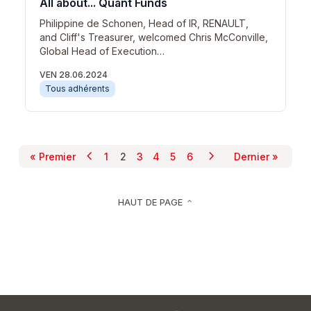
All about... Quant Funds
Philippine de Schonen, Head of IR, RENAULT,
and Cliff's Treasurer, welcomed Chris McConville,
Global Head of Execution…
VEN 28.06.2024
Tous adhérents
chevron_left
chevron_right
Pagination
« Premier
1
2
3
4
5
6
Dernier »
Page précédente
Page suivante
Première page
Page
Page courante
Page
Page
Page
Page
Dernière p
HAUT DE PAGE
keyboard_arrow_up
Pied