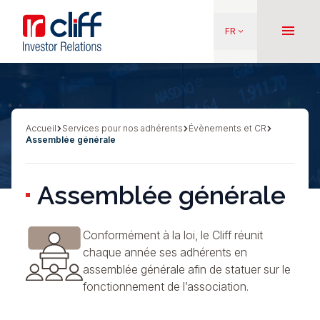
Aller
Aller directement au contenu
au
menu
FR
keyboard_arrow_down
contenu
principal
Accueil
Services pour nos adhérents
Évènements et CR
Fil
Assemblée générale
d'Ariane
Assemblée générale
Conformément à la loi, le Cliff réunit
chaque année ses adhérents en
assemblée générale afin de statuer sur le
fonctionnement de l’association.