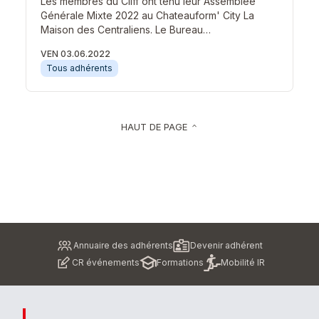
Les membres du Cliff ont tenu leur Assemblée
Générale Mixte 2022 au Chateauform' City La
Maison des Centraliens. Le Bureau…
VEN 03.06.2022
Tous adhérents
HAUT DE PAGE
keyboard_arrow_up
Pied
Annuaire des adhérents
Devenir adhérent
de
CR événements
Formations
Mobilité IR
page