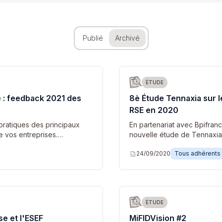
Publié
Archivé
ÉTUDE
e : feedback 2021 des
8è Étude Tennaxia sur l
RSE en 2020
pratiques des principaux
En partenariat avec Bpifran
e vos entreprises.…
nouvelle étude de Tennaxia
description
24/09/2020
Tous adhérents
ÉTUDE
se et l'ESEF
MiFIDVision #2