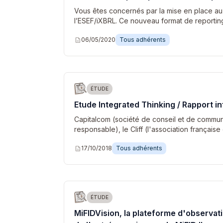
Vous êtes concernés par la mise en place au 
l’ESEF/iXBRL. Ce nouveau format de reporti
description
06/05/2020
Tous adhérents
ÉTUDE
Etude Integrated Thinking / Rapport i
Capitalcom (société de conseil et de commun
responsable), le Cliff (l'association français
description
17/10/2018
Tous adhérents
ÉTUDE
MiFIDVision, la plateforme d'observa