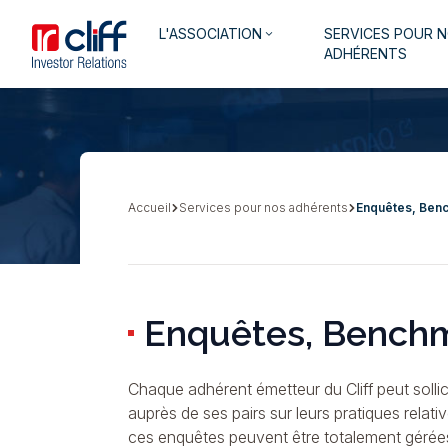
Aller
Aller directement au contenu
Navigation
L'ASSOCIATION
SERVICES POUR 
au
keyboard_arrow_down
principale
ADHÉRENTS
contenu
principal
Accueil
Services pour nos adhérents
Enquêtes, Ben
Fil
d'Ariane
Enquêtes, Benchm
Chaque adhérent émetteur du Cliff peut solli
auprès de ses pairs sur leurs pratiques relat
ces enquêtes peuvent être totalement gérées