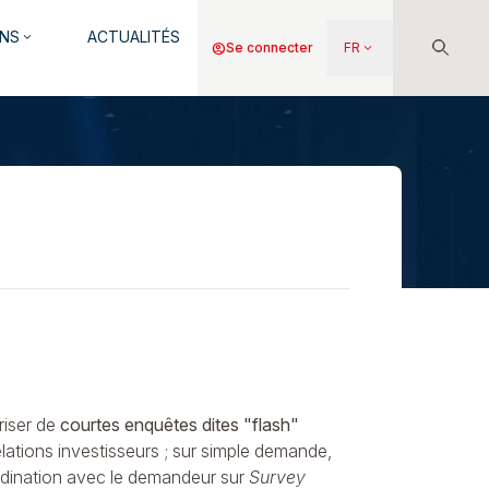
NS
ACTUALITÉS
keyboard_arrow_down
Menu
account_circle
Se connecter
FR
keyboard_arrow_down
du
compte
de
l'utilisateur
riser de
courtes enquêtes dites "flash"
elations investisseurs ; sur simple demande,
rdination avec le demandeur sur
Survey