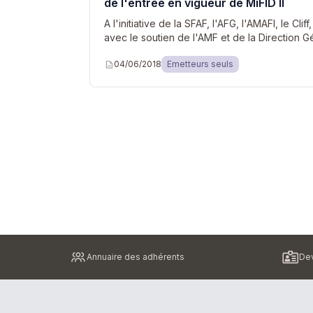
de l'entrée en vigueur de MiFID II
A l'initiative de la SFAF, l'AFG, l'AMAFI, le Cli
avec le soutien de l'AMF et de la Direction 
description
04/06/2018
Emetteurs seuls
Pied
Annuaire des adhérents
Dev
de
page