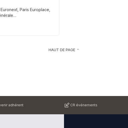
ff, Euronext, Paris Europlace,
Générale…
HAUT DE PAGE
keyboard_arrow_up
enir adhérent
CR événements