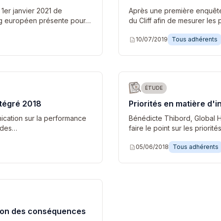
1er janvier 2021 de
Après une première enquêt
ng européen présente pour…
du Cliff afin de mesurer les
description
10/07/2019
Tous adhérents
ÉTUDE
ntégré 2018
Priorités en matière d'
ication sur la performance
Bénédicte Thibord, Global 
e des…
faire le point sur les priori
description
05/06/2018
Tous adhérents
tion des conséquences