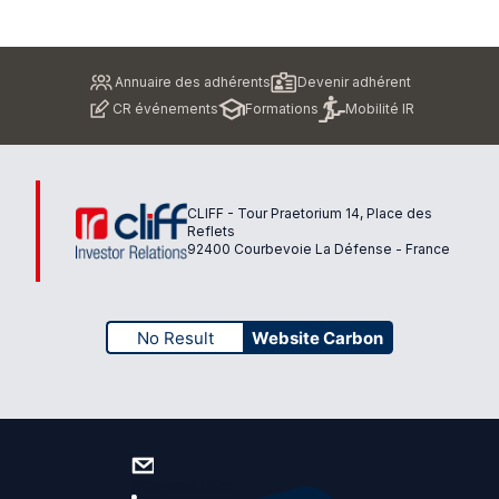
Pied
Annuaire des adhérents
Devenir adhérent
de
CR événements
Formations
Mobilité IR
page
CLIFF - Tour Praetorium 14, Place des
Reflets
92400 Courbevoie La Défense - France
No Result
Website Carbon
Nous contacter