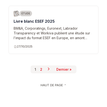
ÉTUDE
Livre blanc ESEF 2025
BM&A, Corporatings, Euronext, Labrador
Transparency et Workiva publient une étude sur
l'impact du format ESEF en Europe, en amont…
description
27/10/2025
chevron_right
Pagination
1
2
Dernier »
Page suivante
Page courante
Page
Dernière page
HAUT DE PAGE
keyboard_arrow_up