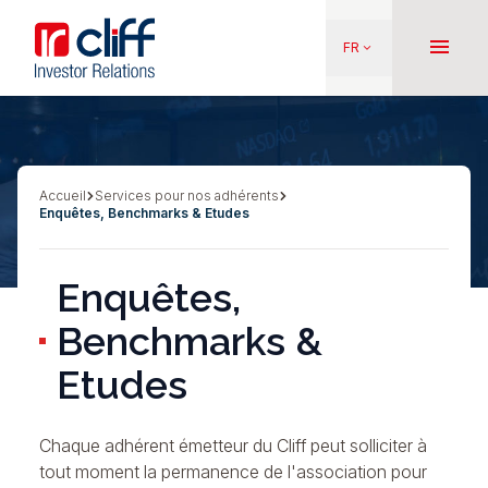
Aller
Aller directement au contenu
au
menu
FR
keyboard_arrow_down
contenu
principal
Accueil
Services pour nos adhérents
Fil
Enquêtes, Benchmarks & Etudes
d'Ariane
Enquêtes,
Benchmarks &
Etudes
Chaque adhérent émetteur du Cliff peut solliciter à
tout moment la permanence de l'association pour