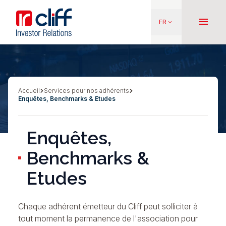
Aller
Aller directement au contenu
au
menu
FR
keyboard_arrow_down
contenu
principal
Accueil
Services pour nos adhérents
Fil
Enquêtes, Benchmarks & Etudes
d'Ariane
Enquêtes,
Benchmarks &
Etudes
Chaque adhérent émetteur du Cliff peut solliciter à
tout moment la permanence de l'association pour