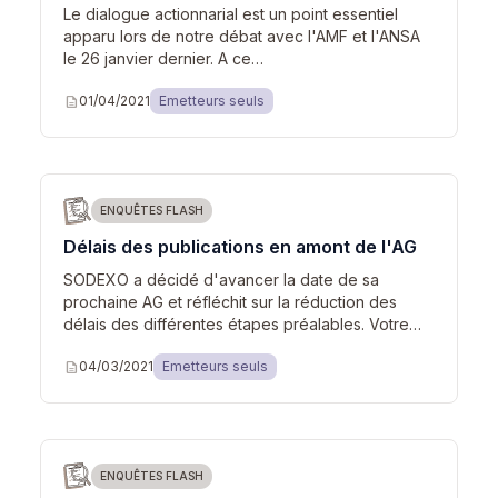
Le dialogue actionnarial est un point essentiel
apparu lors de notre débat avec l'AMF et l'ANSA
le 26 janvier dernier. A ce…
description
01/04/2021
Emetteurs seuls
ENQUÊTES FLASH
Délais des publications en amont de l'AG
SODEXO a décidé d'avancer la date de sa
prochaine AG et réfléchit sur la réduction des
délais des différentes étapes préalables. Votre…
description
04/03/2021
Emetteurs seuls
ENQUÊTES FLASH