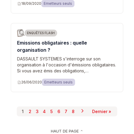
description
18/09/2020
Emetteurs seuls
ENQUÊTES FLASH
Emissions obligataires : quelle
organisation ?
DASSAULT SYSTEMES s'interroge sur son
organisation à l'occasion d'émissions obligataires.
Si vous avez émis des obligations,…
description
26/06/2020
Emetteurs seuls
chevron_right
Pagination
1
2
3
4
5
6
7
8
Dernier »
Page suivante
Page courante
Page
Page
Page
Page
Page
Page
Page
Dernière page
HAUT DE PAGE
keyboard_arrow_up