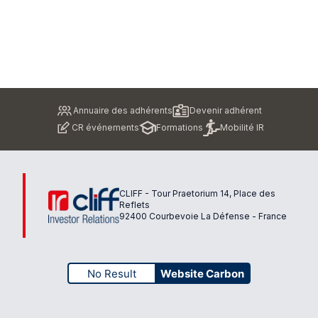
Pied
Annuaire des adhérents
Devenir adhérent
de
CR événements
Formations
Mobilité IR
page
CLIFF - Tour Praetorium 14, Place des
Reflets
92400 Courbevoie La Défense - France
No Result
Website Carbon