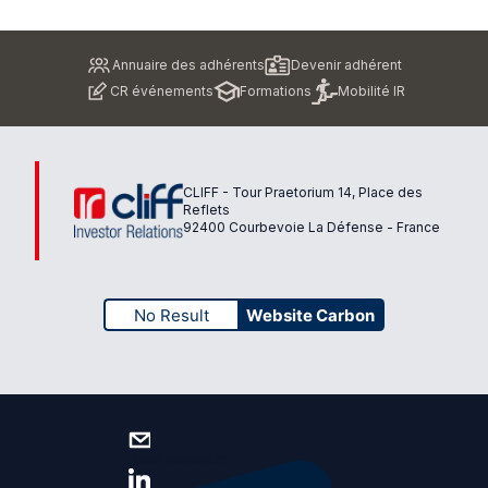
Pied
Annuaire des adhérents
Devenir adhérent
de
CR événements
Formations
Mobilité IR
page
CLIFF - Tour Praetorium 14, Place des
Reflets
92400 Courbevoie La Défense - France
No Result
Website Carbon
Nous contacter