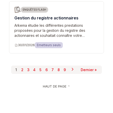
ENQUÊTES FLASH
Gestion du registre actionnaires
Arkema étudie les différentes prestations
proposées pour la gestion du registre des
actionnaires et souhaitait connaître votre…
description
30/01/2026
Emetteurs seuls
chevron_right
Pagination
1
2
3
4
5
6
7
8
9
Dernier »
Page suivante
Page courante
Page
Page
Page
Page
Page
Page
Page
Page
Dernière pag
HAUT DE PAGE
keyboard_arrow_up