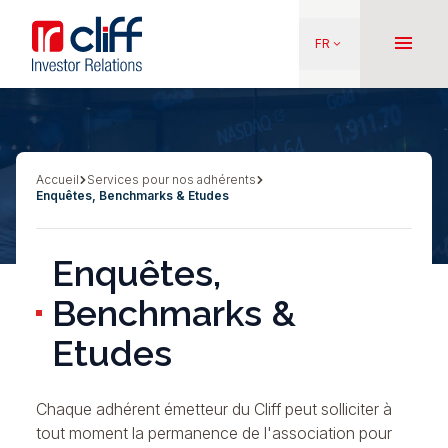
Aller
Aller directement au contenu
au
menu
FR
keyboard_arrow_down
contenu
principal
Accueil
Services pour nos adhérents
Fil
Enquêtes, Benchmarks & Etudes
d'Ariane
Enquêtes,
Benchmarks &
Etudes
Chaque adhérent émetteur du Cliff peut solliciter à
tout moment la permanence de l'association pour