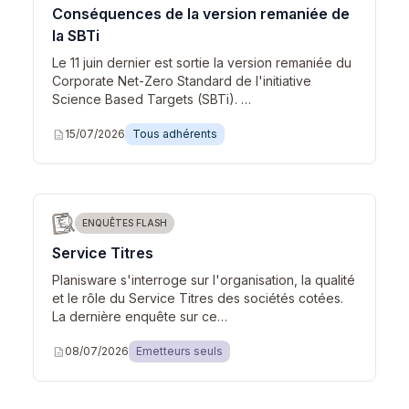
Conséquences de la version remaniée de
la SBTi
Le 11 juin dernier est sortie la version remaniée du
Corporate Net-Zero Standard de l'initiative
Science Based Targets (SBTi). …
description
15/07/2026
Tous adhérents
ENQUÊTES FLASH
Service Titres
Planisware s'interroge sur l'organisation, la qualité
et le rôle du Service Titres des sociétés cotées.
La dernière enquête sur ce…
description
08/07/2026
Emetteurs seuls