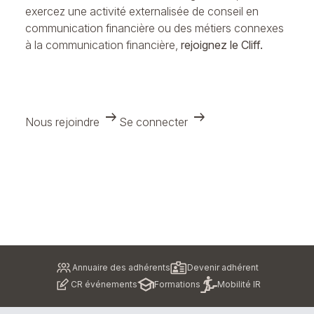
exercez une activité externalisée de conseil en
communication financière ou des métiers connexes
à la communication financière,
rejoignez le Cliff.
arrow_right_alt
arrow_right_alt
Nous rejoindre
Se connecter
Pied
Annuaire des adhérents
Devenir adhérent
de
CR événements
Formations
Mobilité IR
page