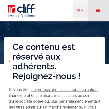
Aller
Aller directement au contenu
au
menu
FR
keyboard_arrow_down
contenu
principal
Ce contenu est
réservé aux
adhérents.
Rejoignez-nous !
Si vous êtes
un professionnel de la communication
financière et des relations investisseurs
au sein
d’une société cotée ou, plus généralement, émettant
des titres admis sur un marché réglementé, si vous