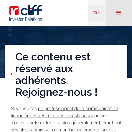
Aller
Aller directement au contenu
au
menu
FR
keyboard_arrow_down
contenu
principal
Ce contenu est
réservé aux
adhérents.
Rejoignez-nous !
Si vous êtes
un professionnel de la communication
financière et des relations investisseurs
au sein
d’une société cotée ou, plus généralement, émettant
des titres admis sur un marché réglementé, si vous