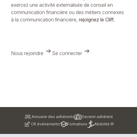
exercez une activité externalisée de conseil en
communication financière ou des métiers connexes
à la communication financière,
rejoignez le Cliff.
arrow_right_alt
arrow_right_alt
Nous rejoindre
Se connecter
Pied
Annuaire des adhérents
Devenir adhérent
de
CR événements
Formations
Mobilité IR
page