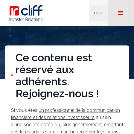
Aller
Aller directement au contenu
au
menu
FR
keyboard_arrow_down
contenu
principal
Ce contenu est
réservé aux
adhérents.
Rejoignez-nous !
Si vous êtes
un professionnel de la communication
financière et des relations investisseurs
au sein
d’une société cotée ou, plus généralement, émettant
des titres admis sur un marché réglementé, si vous