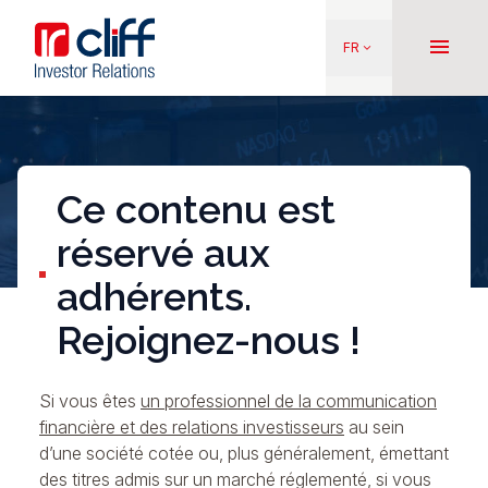
Aller
Aller directement au contenu
au
menu
FR
keyboard_arrow_down
contenu
principal
Ce contenu est
réservé aux
adhérents.
Rejoignez-nous !
Si vous êtes
un professionnel de la communication
financière et des relations investisseurs
au sein
d’une société cotée ou, plus généralement, émettant
des titres admis sur un marché réglementé, si vous