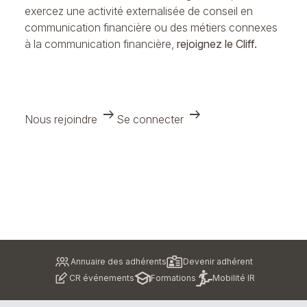
exercez une activité externalisée de conseil en
communication financière ou des métiers connexes
à la communication financière,
rejoignez le Cliff.
arrow_right_alt
arrow_right_alt
Nous rejoindre
Se connecter
Pied
Annuaire des adhérents
Devenir adhérent
de
CR événements
Formations
Mobilité IR
page