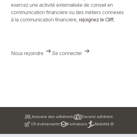
exercez une activité externalisée de conseil en
communication financière ou des métiers connexes
à la communication financière,
rejoignez le Cliff.
arrow_right_alt
arrow_right_alt
Nous rejoindre
Se connecter
Pied
Annuaire des adhérents
Devenir adhérent
de
CR événements
Formations
Mobilité IR
page