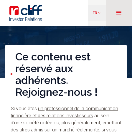
Aller
Aller directement au contenu
au
menu
FR
keyboard_arrow_down
contenu
principal
Ce contenu est
réservé aux
adhérents.
Rejoignez-nous !
Si vous êtes
un professionnel de la communication
financière et des relations investisseurs
au sein
d’une société cotée ou, plus généralement, émettant
des titres admis sur un marché réglementé, si vous