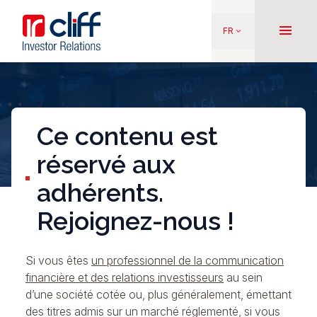
Aller
Aller directement au contenu
au
menu
FR
keyboard_arrow_down
contenu
principal
Ce contenu est
réservé aux
adhérents.
Rejoignez-nous !
Si vous êtes
un professionnel de la communication
financière et des relations investisseurs
au sein
d’une société cotée ou, plus généralement, émettant
des titres admis sur un marché réglementé, si vous