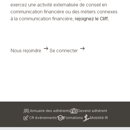
exercez une activité externalisée de conseil en
communication financière ou des métiers connexes
à la communication financière,
rejoignez le Cliff.
arrow_right_alt
arrow_right_alt
Nous rejoindre
Se connecter
Pied
Annuaire des adhérents
Devenir adhérent
de
CR événements
Formations
Mobilité IR
page