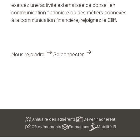
exercez une activité externalisée de conseil en
communication financière ou des métiers connexes
à la communication financière,
rejoignez le Cliff.
arrow_right_alt
arrow_right_alt
Nous rejoindre
Se connecter
Pied
Annuaire des adhérents
Devenir adhérent
de
CR événements
Formations
Mobilité IR
page