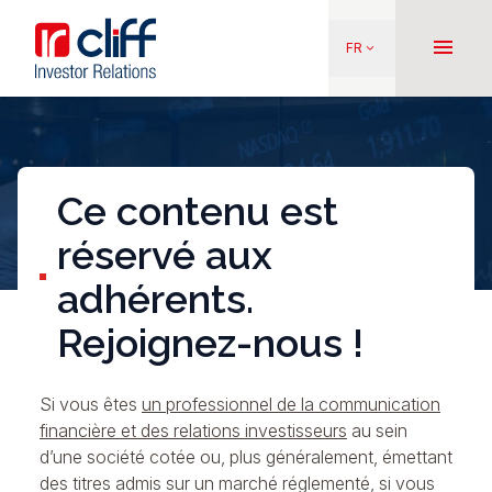
Aller
Aller directement au contenu
au
menu
FR
keyboard_arrow_down
contenu
principal
Ce contenu est
réservé aux
adhérents.
Rejoignez-nous !
Si vous êtes
un professionnel de la communication
financière et des relations investisseurs
au sein
d’une société cotée ou, plus généralement, émettant
des titres admis sur un marché réglementé, si vous