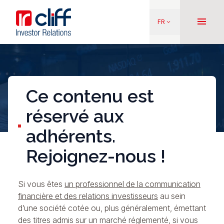
Aller
Aller directement au contenu
au
menu
FR
keyboard_arrow_down
contenu
principal
Ce contenu est
réservé aux
adhérents.
Rejoignez-nous !
Si vous êtes
un professionnel de la communication
financière et des relations investisseurs
au sein
d’une société cotée ou, plus généralement, émettant
des titres admis sur un marché réglementé, si vous