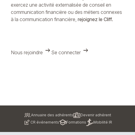
exercez une activité externalisée de conseil en
communication financière ou des métiers connexes
à la communication financière,
rejoignez le Cliff.
arrow_right_alt
arrow_right_alt
Nous rejoindre
Se connecter
Pied
Annuaire des adhérents
Devenir adhérent
de
CR événements
Formations
Mobilité IR
page