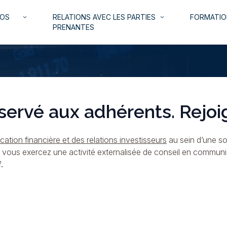
NOS
RELATIONS AVEC LES PARTIES
FORMATIO
keyboard_arrow_down
keyboard_arrow_down
PRENANTES
servé aux adhérents. Rejoi
ation financière et des relations investisseurs
au sein d’une so
i vous exercez une activité externalisée de conseil en commun
.