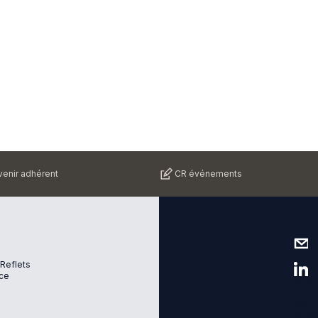
enir adhérent
CR événements
Nous 
 Reflets
ce
Suive
Plan d
Menti