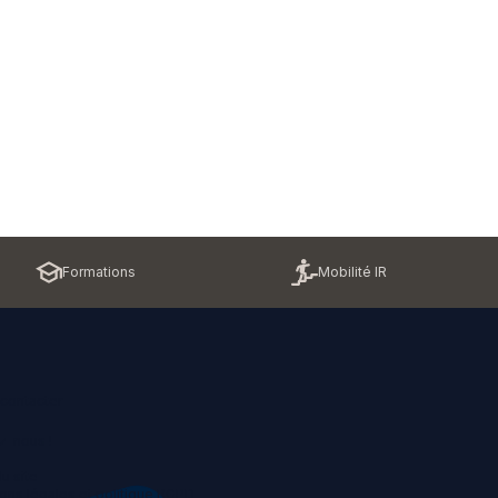
Formations
Mobilité IR
contacter
z-nous !
u site
ons légales et politique RGPD