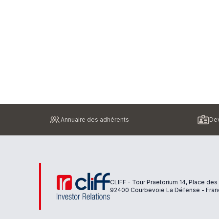
Pied
Annuaire des adhérents
Dev
de
page
CLIFF - Tour Praetorium 14, Place des
92400 Courbevoie La Défense - Fran