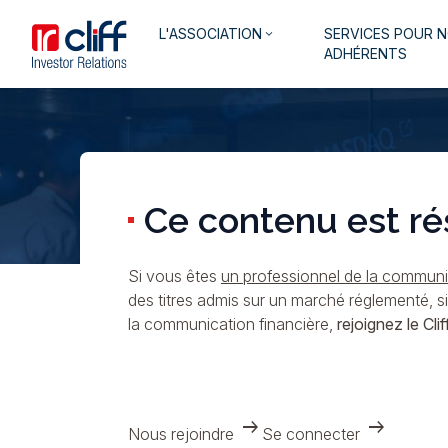
Aller
Aller directement au contenu
Navigation
L'ASSOCIATION
SERVICES POUR 
au
keyboard_arrow_down
principale
ADHÉRENTS
contenu
principal
Ce contenu est ré
Si vous êtes
un professionnel de la communic
des titres admis sur un marché réglementé, s
la communication financière,
rejoignez le Cliff
arrow_right_alt
arrow_right_alt
Nous rejoindre
Se connecter