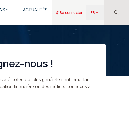
NS
ACTUALITÉS
keyboard_arrow_down
Menu
account_circle
Se connecter
FR
keyboard_arrow_down
du
compte
de
l'utilisateur
gnez-nous !
ciété cotée ou, plus généralement, émettant
ication financière ou des métiers connexes à