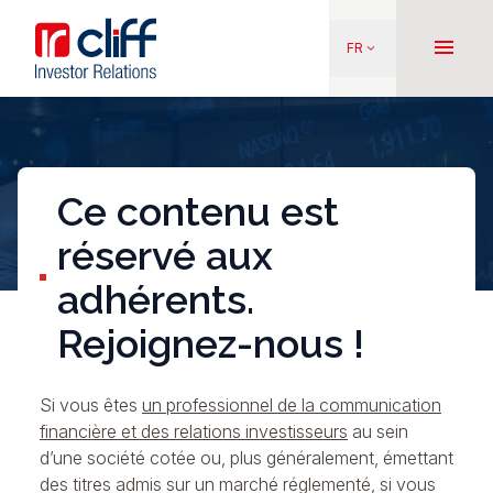
Aller
Aller directement au contenu
au
menu
FR
keyboard_arrow_down
contenu
principal
Ce contenu est
réservé aux
adhérents.
Rejoignez-nous !
Si vous êtes
un professionnel de la communication
financière et des relations investisseurs
au sein
d’une société cotée ou, plus généralement, émettant
des titres admis sur un marché réglementé, si vous