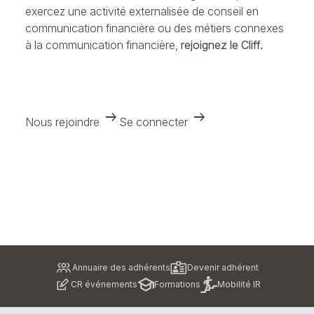
exercez une activité externalisée de conseil en
communication financière ou des métiers connexes
à la communication financière,
rejoignez le Cliff.
arrow_right_alt
arrow_right_alt
Nous rejoindre
Se connecter
Pied
Annuaire des adhérents
Devenir adhérent
de
CR événements
Formations
Mobilité IR
page