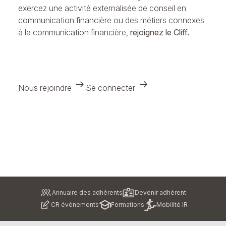
exercez une activité externalisée de conseil en
communication financière ou des métiers connexes
à la communication financière,
rejoignez le Cliff.
arrow_right_alt
arrow_right_alt
Nous rejoindre
Se connecter
Pied
Annuaire des adhérents
Devenir adhérent
de
CR événements
Formations
Mobilité IR
page