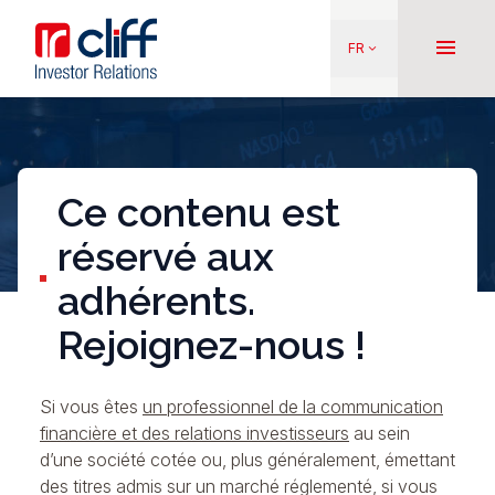
Aller
Aller directement au contenu
au
menu
FR
keyboard_arrow_down
contenu
principal
Ce contenu est
réservé aux
adhérents.
Rejoignez-nous !
Si vous êtes
un professionnel de la communication
financière et des relations investisseurs
au sein
d’une société cotée ou, plus généralement, émettant
des titres admis sur un marché réglementé, si vous