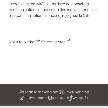
exercez une activité externalisée de conseil en
communication financière ou des métiers connexes
à la communication financière,
rejoignez le Cliff.
arrow_right_alt
arrow_right_alt
Nous rejoindre
Se connecter
Pied
Annuaire des adhérents
Devenir adhérent
de
CR événements
Formations
Mobilité IR
page