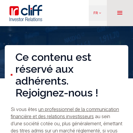
Aller
Aller directement au contenu
au
menu
FR
keyboard_arrow_down
contenu
principal
Ce contenu est
réservé aux
adhérents.
Rejoignez-nous !
Si vous êtes
un professionnel de la communication
financière et des relations investisseurs
au sein
d’une société cotée ou, plus généralement, émettant
des titres admis sur un marché réglementé, si vous