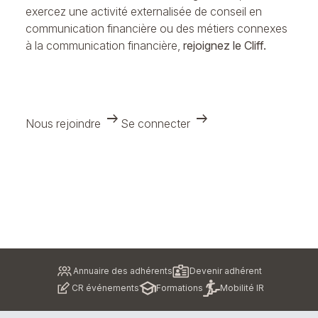
exercez une activité externalisée de conseil en
communication financière ou des métiers connexes
à la communication financière,
rejoignez le Cliff.
arrow_right_alt
arrow_right_alt
Nous rejoindre
Se connecter
Pied
Annuaire des adhérents
Devenir adhérent
de
CR événements
Formations
Mobilité IR
page