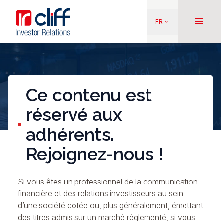
Aller
Aller directement au contenu
au
menu
FR
keyboard_arrow_down
contenu
principal
Ce contenu est
réservé aux
adhérents.
Rejoignez-nous !
Si vous êtes
un professionnel de la communication
financière et des relations investisseurs
au sein
d’une société cotée ou, plus généralement, émettant
des titres admis sur un marché réglementé, si vous