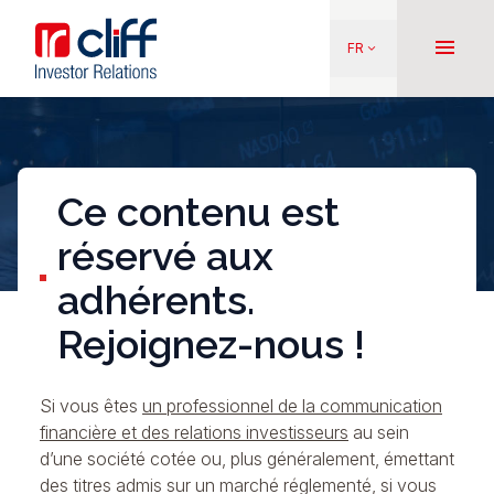
Aller
Aller directement au contenu
au
menu
FR
keyboard_arrow_down
contenu
principal
Ce contenu est
réservé aux
adhérents.
Rejoignez-nous !
Si vous êtes
un professionnel de la communication
financière et des relations investisseurs
au sein
d’une société cotée ou, plus généralement, émettant
des titres admis sur un marché réglementé, si vous