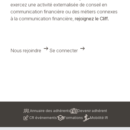
exercez une activité externalisée de conseil en
communication financière ou des métiers connexes
à la communication financière,
rejoignez le Cliff.
arrow_right_alt
arrow_right_alt
Nous rejoindre
Se connecter
Pied
Annuaire des adhérents
Devenir adhérent
de
CR événements
Formations
Mobilité IR
page