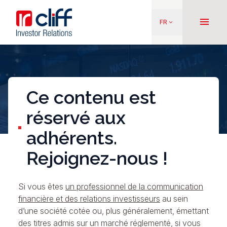
Aller
Aller directement au contenu
au
menu
FR
keyboard_arrow_down
contenu
principal
Ce contenu est
réservé aux
adhérents.
Rejoignez-nous !
Si vous êtes
un professionnel de la communication
financière et des relations investisseurs
au sein
d’une société cotée ou, plus généralement, émettant
des titres admis sur un marché réglementé, si vous