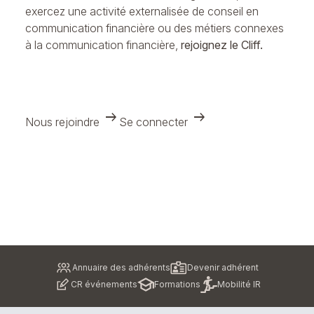
exercez une activité externalisée de conseil en
communication financière ou des métiers connexes
à la communication financière,
rejoignez le Cliff.
arrow_right_alt
arrow_right_alt
Nous rejoindre
Se connecter
Pied
Annuaire des adhérents
Devenir adhérent
de
CR événements
Formations
Mobilité IR
page