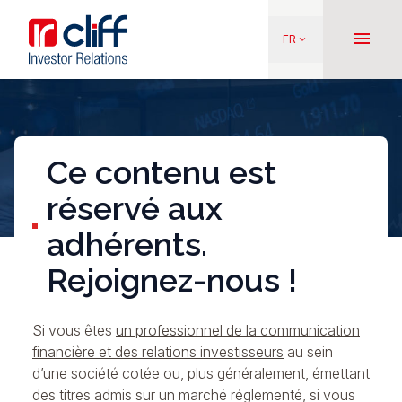
Aller
Aller directement au contenu
au
menu
FR
keyboard_arrow_down
contenu
principal
Ce contenu est
réservé aux
adhérents.
Rejoignez-nous !
Si vous êtes
un professionnel de la communication
financière et des relations investisseurs
au sein
d’une société cotée ou, plus généralement, émettant
des titres admis sur un marché réglementé, si vous