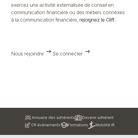
exercez une activité externalisée de conseil en
communication financière ou des métiers connexes
à la communication financière,
rejoignez le Cliff.
arrow_right_alt
arrow_right_alt
Nous rejoindre
Se connecter
Pied
Annuaire des adhérents
Devenir adhérent
de
CR événements
Formations
Mobilité IR
page