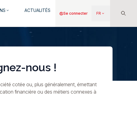
NS
ACTUALITÉS
keyboard_arrow_down
Menu
account_circle
Se connecter
FR
keyboard_arrow_down
du
compte
de
l'utilisateur
gnez-nous !
ciété cotée ou, plus généralement, émettant
ication financière ou des métiers connexes à