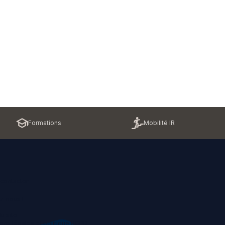
Formations
Mobilité IR
contacter
z-nous !
u site
ons légales et politique RGPD