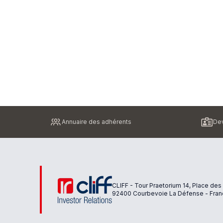
Pied
Annuaire des adhérents
Dev
de
page
CLIFF - Tour Praetorium 14, Place des
92400 Courbevoie La Défense - Fran