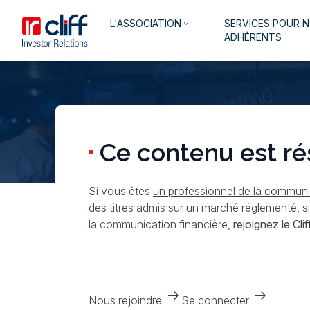
Aller
Aller directement au contenu
Navigation
L'ASSOCIATION
SERVICES POUR 
au
keyboard_arrow_down
principale
ADHÉRENTS
contenu
principal
Ce contenu est ré
Si vous êtes
un professionnel de la communic
des titres admis sur un marché réglementé, s
la communication financière,
rejoignez le Cliff
arrow_right_alt
arrow_right_alt
Nous rejoindre
Se connecter