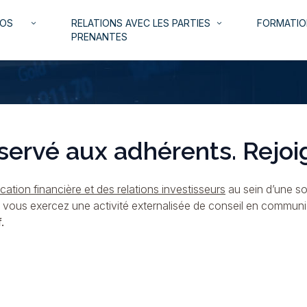
NOS
RELATIONS AVEC LES PARTIES
FORMATIO
keyboard_arrow_down
keyboard_arrow_down
PRENANTES
servé aux adhérents. Rejoi
ation financière et des relations investisseurs
au sein d’une so
i vous exercez une activité externalisée de conseil en commun
.