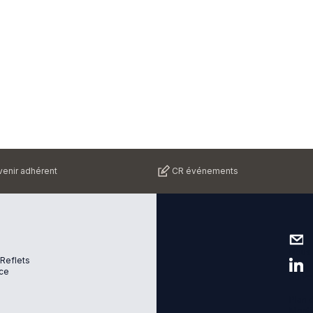
enir adhérent
CR événements
Nous 
 Reflets
ce
Suive
Plan d
Menti