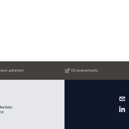
enir adhérent
CR événements
Nous 
 Reflets
ce
Suive
Plan d
Menti