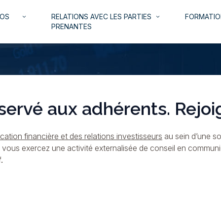
NOS
RELATIONS AVEC LES PARTIES
FORMATIO
keyboard_arrow_down
keyboard_arrow_down
PRENANTES
servé aux adhérents. Rejoi
ation financière et des relations investisseurs
au sein d’une so
i vous exercez une activité externalisée de conseil en commun
.