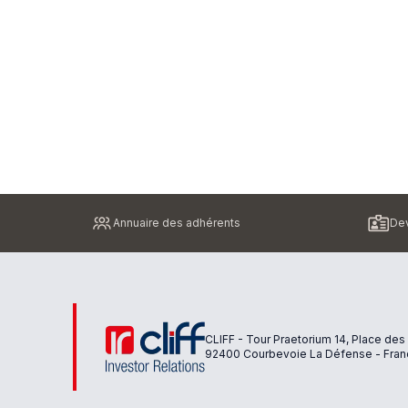
Pied
Annuaire des adhérents
Dev
de
page
CLIFF - Tour Praetorium 14, Place des
92400 Courbevoie La Défense - Fran