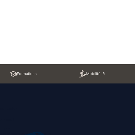
Formations
Mobilité IR
contacter
z-nous !
u site
ons légales et politique RGPD