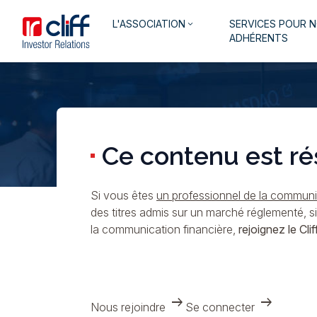
Aller
Aller directement au contenu
Navigation
L'ASSOCIATION
SERVICES POUR 
au
keyboard_arrow_down
principale
ADHÉRENTS
contenu
principal
Ce contenu est ré
Si vous êtes
un professionnel de la communic
des titres admis sur un marché réglementé, s
la communication financière,
rejoignez le Cliff
arrow_right_alt
arrow_right_alt
Nous rejoindre
Se connecter