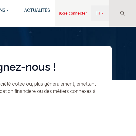
NS
ACTUALITÉS
keyboard_arrow_down
Menu
account_circle
Se connecter
FR
keyboard_arrow_down
du
compte
de
l'utilisateur
gnez-nous !
ciété cotée ou, plus généralement, émettant
ication financière ou des métiers connexes à